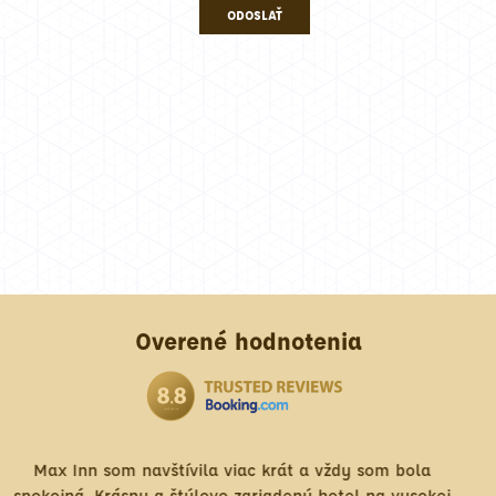
ODOSLAŤ
Overené hodnotenia
la viac krát a vždy som bola
Blízkosť horského p
ovo zariadený hotel na vysokej
nonstop. Absolútne nem