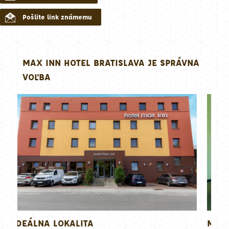
Pošlite link známemu
MAX INN HOTEL BRATISLAVA JE SPRÁVNA
VOĽBA
TA
MODERNÉ UBYTOVANIE