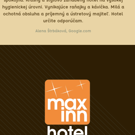
kajúce raňajky a kávička. Milá a
tento hotel sa pre mňa s
mný a ústretový majiteľ. Hotel
budem potrebovať v Br
e odporúčam.
hotel pre 
báková, Google.com
Matt R